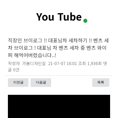
.
You Tube
직장인 브이로그 !! 대표님차 세차하기 !! 벤츠 세
차 브이로그 ! 대표님 차 벤츠 세차 중 벤츠 와이
퍼 해먹어버렸습니다..!
작성자
가봄디자인실
21-07-07 16:01
조회
1,936회
댓
글
0건
이전글
다음글
목록
본문