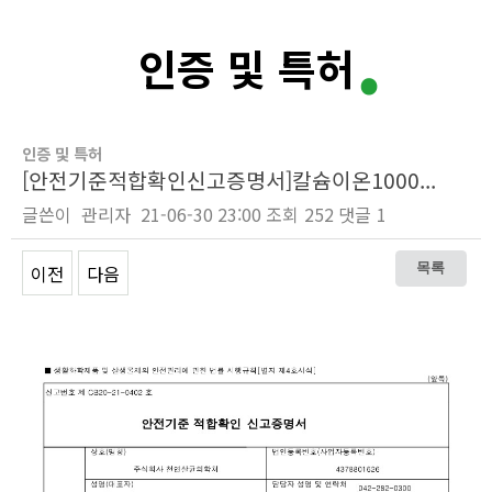
.
인증 및 특허
인증 및 특허
[안전기준적합확인신고증명서]칼슘이온1000...
글쓴이
관리자
21-06-30 23:00
조회
252
댓글
1
이전
다음
목록
Content