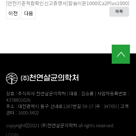
[안전기준적합확인신고증명서]칼슘이온1000(Ca2Plus1000)
이전
다음
목록
상호 : 주식회사 천연살균의학처 | 대표 : 김승룡 | 사업자등록번호 :
4378801626
주소 : 대전광역시 동구 산내로1287번길 59-17 (우 : 34705) | 고객
센터 : 1600-3402
copyrightⓒ2021 (주)천연살균의학처 all rights reserved.
LOGIN