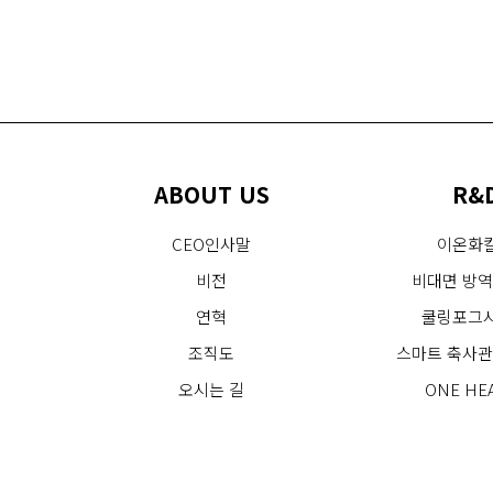
ABOUT US
R&
CEO인사말
이온화
비전
비대면 방
연혁
쿨링포그
조직도
스마트 축사
오시는 길
ONE HE