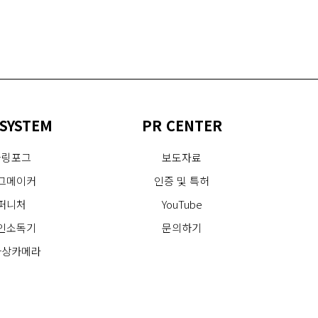
SYSTEM
PR CENTER
쿨링포그
보도자료
그메이커
인증 및 특허
퍼니처
YouTube
인소독기
문의하기
화상카메라