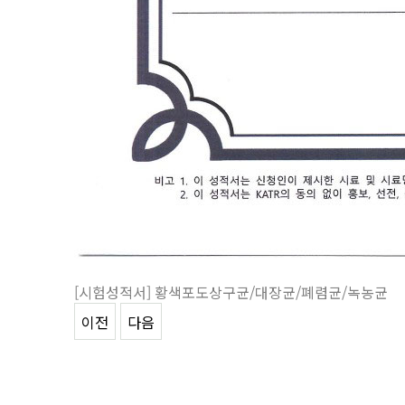
[시험성적서] 황색포도상구균/대장균/폐렴균/녹농균
이전
다음