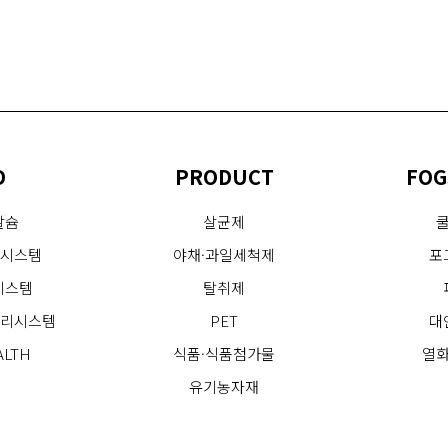
D
PRODUCT
FOG
칼슘
살균제
역시스템
야채·과일세척제
포
시스템
탈취제
관리시스템
PET
대
ALTH
식품·식품첨가물
열
유기농자재