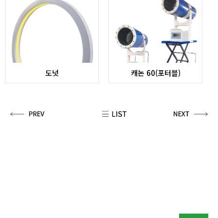
도넛
캐논 60(포터블)